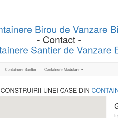
ntainere
Birou
de Vanzare B
- Contact -
tainere
Santier
de Vanzare B
Containere Santier
Containere Modulare
 CONSTRUIRII UNEI
CASE DIN
CONTAI
G
In