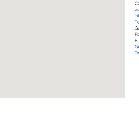
Co
ww
in
Te
Ga
R
F
Go
Tw