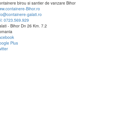
ntainere birou si santier de vanzare Bihor
w.containere-Bihor.ro
fo@containere-galati.ro
l: 0723.569.929
lati - Bihor Dn 26 Km. 7.2
omania
acebook
ogle Plus
itter