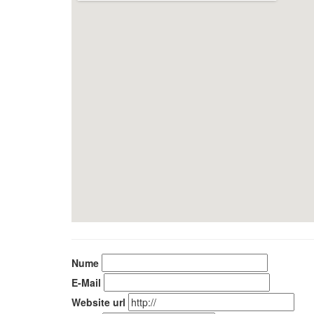
Nume
E-Mail
Website url