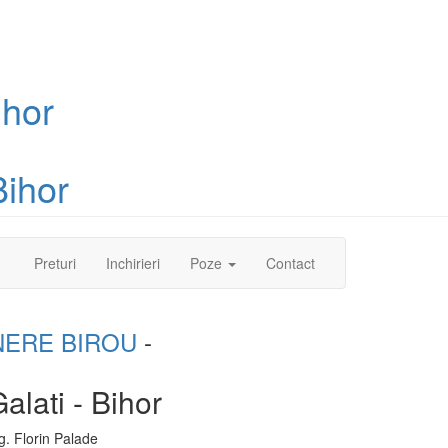
ihor
ihor
(current)
Preturi
Inchirieri
Poze
Contact
NERE BIROU
-
alati - Bihor
g.
Florin
Palade