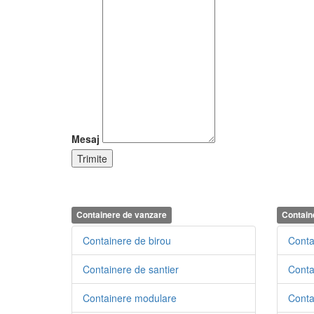
Mesaj
Containere de vanzare
Contain
Containere de birou
Conta
Containere de santier
Conta
Containere modulare
Contai