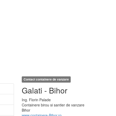
Contact containere de vanzare
Galati - Bihor
Ing.
Florin
Palade
Containere birou si santier de vanzare
Bihor
www.containere-Bihor.ro