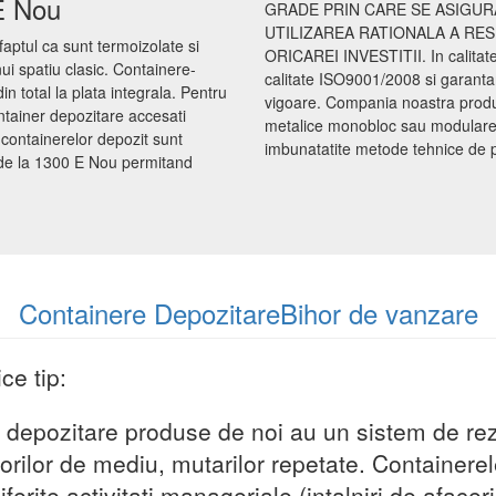
 E Nou
GRADE PRIN CARE SE ASIGUR
UTILIZAREA RATIONALA A RE
faptul ca sunt termoizolate si
ORICAREI INVESTITII. In calita
nui spatiu clasic. Containere-
calitate ISO9001/2008 si garanta
n total la plata integrala. Pentru
vigoare. Compania noastra produce
ntainer depozitare accesati
metalice monobloc sau modulare d
containerelor depozit sunt
imbunatatite metode tehnice de proi
e de la 1300 E Nou permitand
Containere DepozitareBihor de vanzare
ce tip:
 depozitare produse de noi au un sistem de rezi
orilor de mediu, mutarilor repetate. Containerel
ferite activitati manageriale (intalniri de afaceri