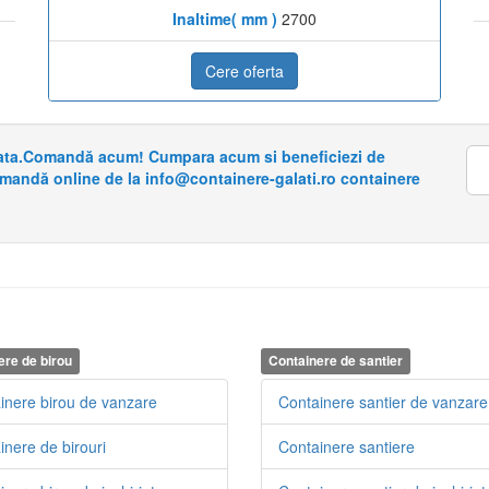
Inaltime( mm )
2700
Cere oferta
riata.Comandă acum! Cumpara acum si beneficiezi de
omandă online de la info@containere-galati.ro containere
ere de birou
Containere de santier
inere birou de vanzare
Containere santier de vanzare
inere de birouri
Containere santiere