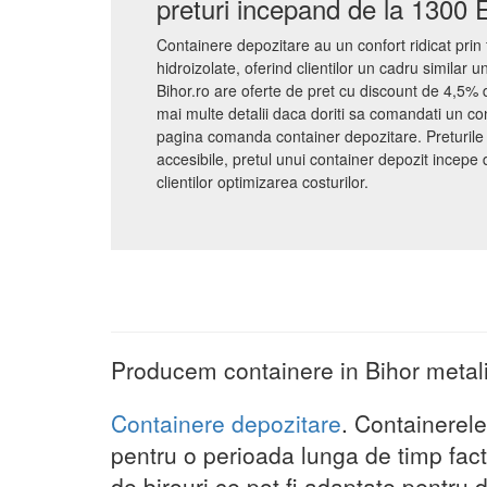
preturi incepand de la 1300
Containere depozitare au un confort ridicat prin 
hidroizolate, oferind clientilor un cadru similar u
Bihor.ro are oferte de pret cu discount de 4,5% di
mai multe detalii daca doriti sa comandati un co
pagina comanda container depozitare. Preturile 
accesibile, pretul unui container depozit incep
clientilor optimizarea costurilor.
Producem containere in Bihor metali
Containere depozitare
. Containerele
pentru o perioada lunga de timp fact
de birouri ce pot fi adaptate pentru di