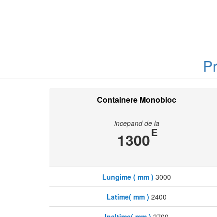
Pr
Containere Monobloc
incepand de la
E
1300
Lungime ( mm )
3000
Latime( mm )
2400
Inaltime( mm )
2700