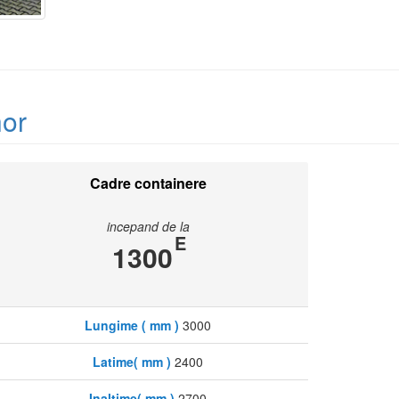
hor
Cadre containere
incepand de la
E
1300
Lungime ( mm )
3000
Latime( mm )
2400
Inaltime( mm )
2700