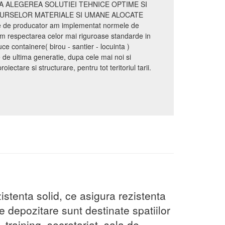
A ALEGEREA SOLUTIEI TEHNICE OPTIME SI
SURSELOR MATERIALE SI UMANE ALOCATE
te de producator am implementat normele de
m respectarea celor mai riguroase standarde in
 containere( birou - santier - locuinta )
e ultima generatie, dupa cele mai noi si
ectare si structurare, pentru tot teritoriul tarii.
stenta solid, ce asigura rezistenta
e depozitare sunt destinate spatiilor
, training, secretariat, sala de