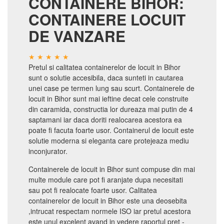
CONTAINERE BIHOR:
CONTAINERE LOCUIT
DE VANZARE
Pretul si calitatea containerelor de locuit in Bihor
sunt o solutie accesibila, daca sunteti in cautarea
unei case pe termen lung sau scurt. Containerele de
locuit in Bihor sunt mai ieftine decat cele construite
din caramida, constructia lor dureaza mai putin de 4
saptamani iar daca doriti realocarea acestora ea
poate fi facuta foarte usor. Containerul de locuit este
solutie moderna si eleganta care protejeaza mediu
inconjurator.
Containerele de locuit in Bihor sunt compuse din mai
multe module care pot fi aranjate dupa necesitati
sau pot fi realocate foarte usor. Calitatea
containerelor de locuit in Bihor este una deosebita
,intrucat respectam normele ISO iar pretul acestora
este unul excelent avand in vedere raportul pret -